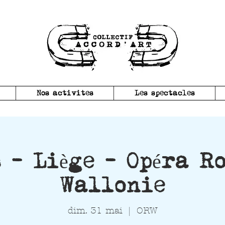
Nos activites
Les spectacles
 - Liège - Opéra R
Wallonie
dim. 31 mai
  |  
ORW