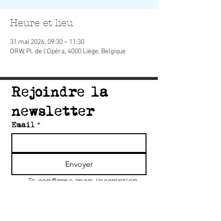
Heure et lieu
31 mai 2026, 09:30 – 11:30
ORW, Pl. de l'Opéra, 4000 Liège, Belgique
Rejoindre la 
newsletter
Email
*
Envoyer
Je confirme mon inscription 
à la newsletter du collectif 
Accord'Art
*
Copyright Accord'Art Asbl 2O25