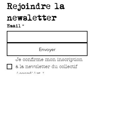
Rejoindre la 
newsletter
Email
*
Envoyer
Je confirme mon inscription 
à la newsletter du collectif 
Accord'Art
*
Copyright Accord'Art Asbl 2O25