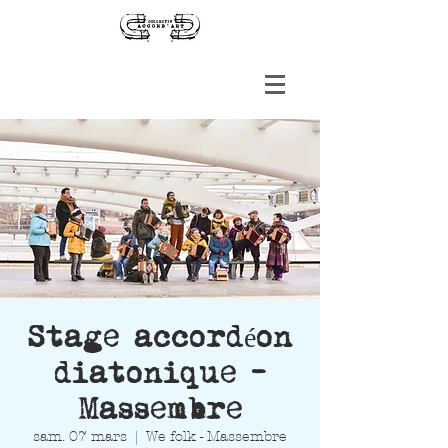
Stage accordéon
diatonique -
Massembre
sam. 07 mars
  |  
We folk - Massembre