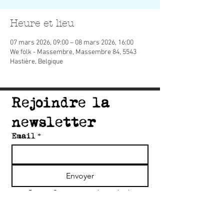
Heure et lieu
07 mars 2026, 09:00 – 08 mars 2026, 16:00
We folk - Massembre, Massembre 84, 5543
Hastière, Belgique
Rejoindre la 
newsletter
Email
*
Envoyer
Je confirme mon inscription 
à la newsletter du collectif 
Accord'Art
*