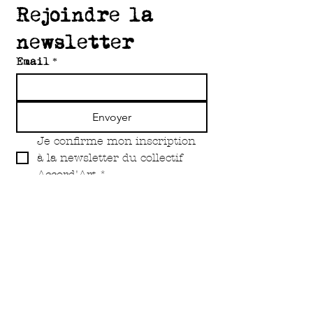
Rejoindre la 
newsletter
Email
*
Envoyer
Je confirme mon inscription 
à la newsletter du collectif 
Accord'Art
*
Copyright Accord'Art Asbl 2O25