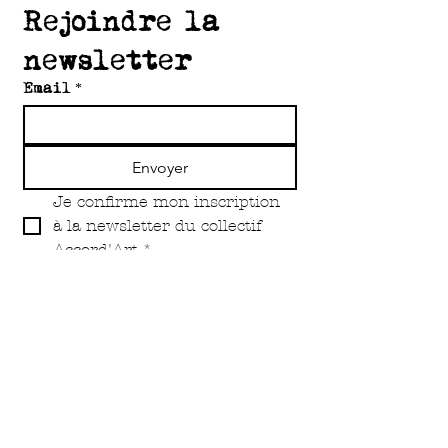
Rejoindre la 
newsletter
Email
*
Envoyer
Je confirme mon inscription 
à la newsletter du collectif 
Accord'Art
*
Copyright Accord'Art Asbl 2O25