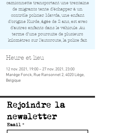
camionnette transportant une trentaine
de migrants tente d’échapper à un
contrôle policier. Mawda, une enfant
d’origine Kurde, âgée de 2 ans, est avec
d’autres enfants dans le véhicule. Au
terme d’une poursuite de plusieurs
kilomètres sur l’autoroute, la police fait
Heure et lieu
12 nov. 2021, 19:00 – 27 nov. 2021, 23:00
Manège Fonck, Rue Ransonnet 2, 4020 Liège,
Belgique
Rejoindre la 
newsletter
Email
*