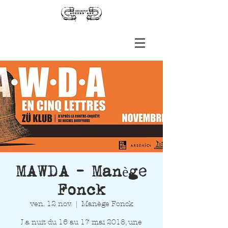
MAWDA - Manège
Fonck
ven. 12 nov.
  |  
Manège Fonck
La nuit du 16 au 17 mai 2018, une