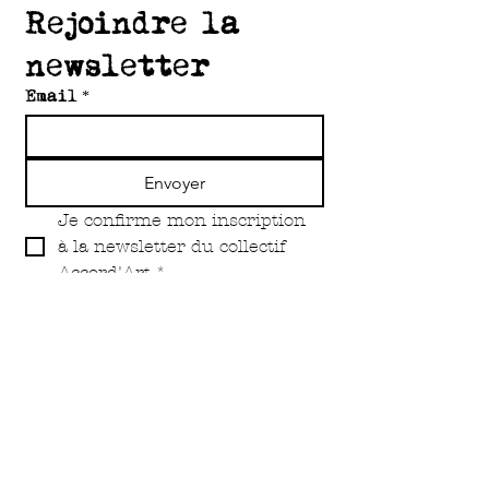
Rejoindre la 
newsletter
Email
*
Envoyer
Je confirme mon inscription 
à la newsletter du collectif 
Accord'Art
*
Copyright Accord'Art Asbl 2O25