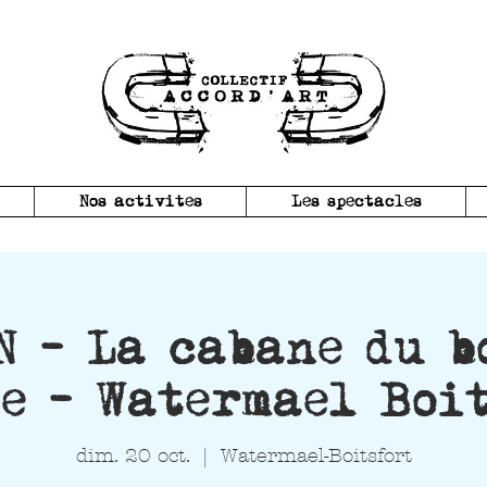
Nos activites
Les spectacles
N - La cabane du b
e - Watermael Boi
dim. 20 oct.
  |  
Watermael-Boitsfort