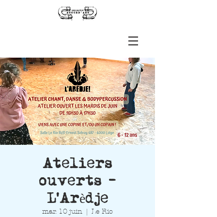
Ateliers
ouverts -
L'Arèdje
mar. 10 juin
  |  
Le Rio