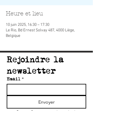
Heure et lieu
10 juin 2025, 16:30 – 17:30
Le Rio, Bd Ernest Solvay 487, 4000 Liège,
Belgique
Rejoindre la 
newsletter
Email
*
Envoyer
Je confirme mon inscription 
à la newsletter du collectif 
Accord'Art
*