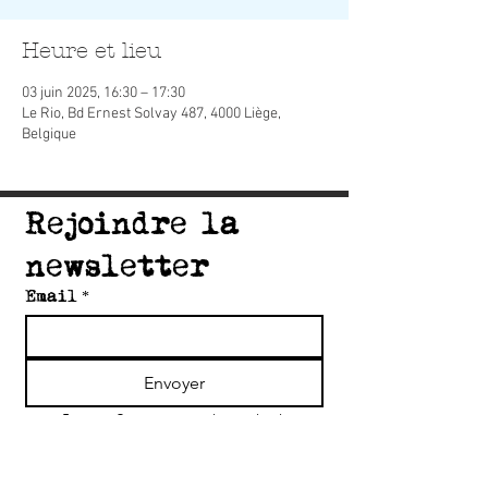
Heure et lieu
03 juin 2025, 16:30 – 17:30
Le Rio, Bd Ernest Solvay 487, 4000 Liège,
Belgique
Rejoindre la 
newsletter
Email
*
Envoyer
Je confirme mon inscription 
à la newsletter du collectif 
Accord'Art
*